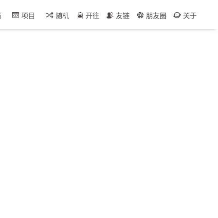
档
项目
随机
开往
友链
朋友圈
关于