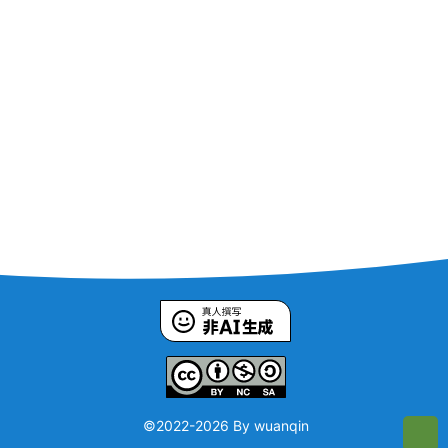
©2022-
2026 By wuanqin