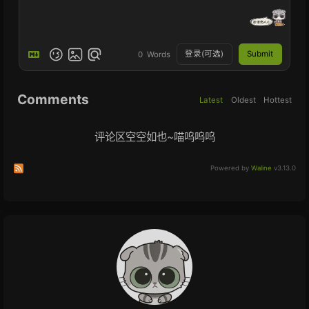
登录(可选)
Submit
0
Words
Comments
Latest
Oldest
Hottest
评论区空空如也~喵呜呜呜
Subscribe to comments of this post
Subscribe to comments of this site
Powered by
Waline
v3.13.0