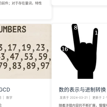
的前件；对于存在量词，特性
GCD
数的表示与进制转换
前
|
数学
发表于
2024-03-21
|
更新于
2
论
随着涉猎内容的不断扩展，慢慢