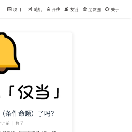
档
项目
随机
开往
友链
朋友圈
关于
（条件命题）了吗？
 个月前
|
数学