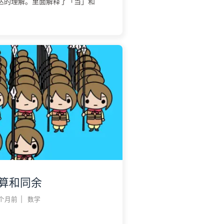
达的理解。里面解释了「当」和
算和同余
 个月前
|
数学