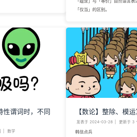
「蕴含」与「等价」自然语言表
「仅当」的区别。
特性谓词时，不同
【数论】整除、模运
？
发表于
2024-03-28
|
更新于
3
前
|
数学
韩信点兵