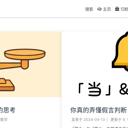
搜索
主页
归
的思考
你真的弄懂假言判断
数学
发表于
2024-04-13
|
更新于
6