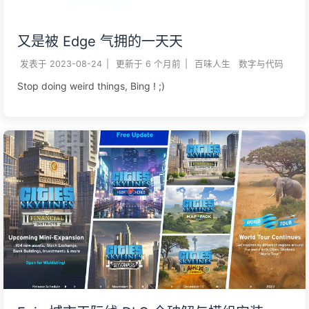
又是被 Edge 气拥的一天天
发表于
2023-08-24
|
更新于
6 个月前
|
百味人生
数字与代码
Stop doing weird things, Bing ! ;)