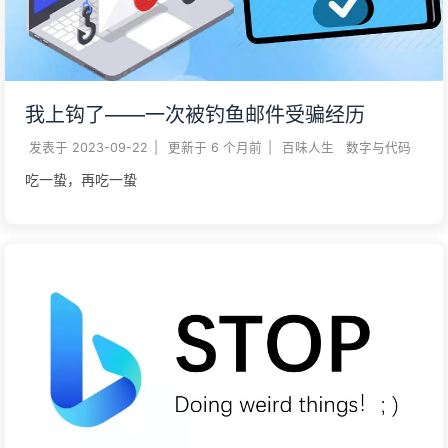
我上钩了——一次被钓鱼邮件受骗经历
发表于
2023-09-22
|
更新于
6 个月前
|
百味人生
数字与代码
吃一蛰，再吃一蛰