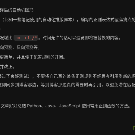
译后的自动机图形
序（比如一些笔记使用的自动化排版脚本），编写的正则表达式覆盖痛点
。
情况堪比
。时间允许的话可以速览即将被替换的内容。
rm -rf /*
向预测、反向预测等。
更简单，并且便于配置规则的开闭。
并改正。
经过了良好测试），不要将自己写的某条正则规则不经思考引用到新的
立即同步到博客那边，等到博客那边真的需要时再引用，以避免潜在匹
总结 Python、Java、JavaScript 使用常用正则函数的方法。