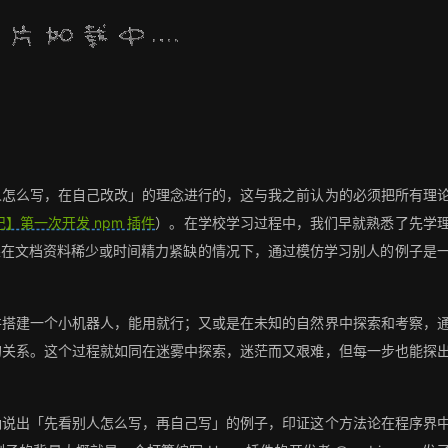
人怎么写，在自己改改」的理念进行的，这与我之前认为的必须把所有理
】第一次开发 npm 插件
）。在学校学习过程中，我们早就熟悉了先学
如果在文档资料稀少或时间精力紧缺的情况下，通过模仿学习别人的例子是
并搭建一个小机器人，能用就行；又或是在未知的自然界中探索和考察，
的关系。这个过程就如同在迷雾中探索，迷茫而又艰难，但每一步也能探
确说出「先看别人怎么写，再自己写」的例子，印证这个方法论在程序界