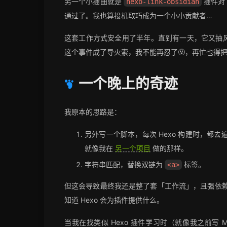
另一个小插曲就是
插件对
hexo-link-obsidian
通过了。我也算投机取巧成为一个小小贡献者…
这套工作方式安全用了半年。直到有一天，它又抽
这个事件成了导火索，我不能再忍了🤬，再忙也得
一个晚上的奇迹
我原本的思路是：
另外写一个脚本，每次 Hexo 构建时，都去遍历一
就像我在
另一个项目
做的那样。
字符串匹配，替换双链为
标签。
<a>
但这会导致最终我还是整了套「工作流」，且强依
知道 Hexo 会为插件提供什么。
当我在找类似 Hexo 插件学习时（就像我之前写 M