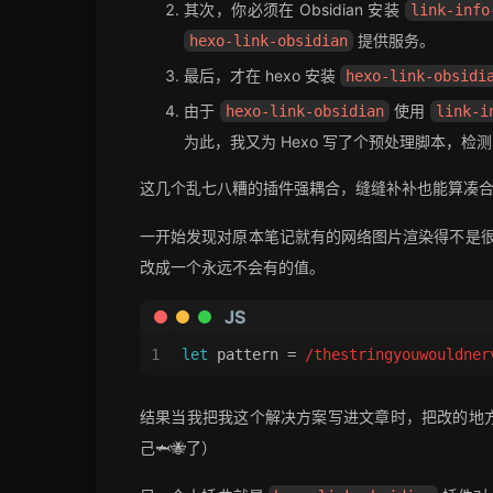
其次，你必须在 Obsidian 安装
link-info
提供服务。
hexo-link-obsidian
最后，才在 hexo 安装
hexo-link-obsidi
由于
使用
hexo-link-obsidian
link-i
为此，我又为 Hexo 写了个预处理脚本，检
这几个乱七八糟的插件强耦合，缝缝补补也能算凑
一开始发现对原本笔记就有的网络图片渲染得不是
改成一个永远不会有的值。
JS
1
let
 pattern = 
/thestringyouwouldner
结果当我把我这个解决方案写进文章时，把改的地方直接复
己🦈🐝了）