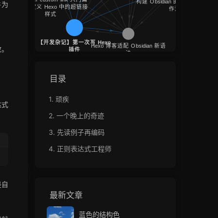
件为
效。
目录
1.
顽疾
达式
2.
一个晚上的奇迹
3.
先读例子再编码
4.
正则表达式工程师
是自
最新文章
蓝色的结构色