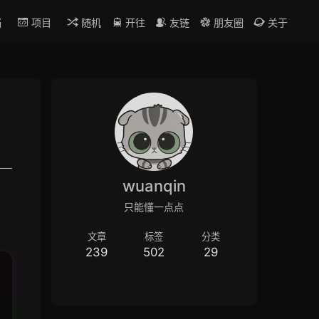
档
项目
随机
开往
友链
朋友圈
关于
wuanqin
只能懂一点点
文章
标签
分类
239
502
29