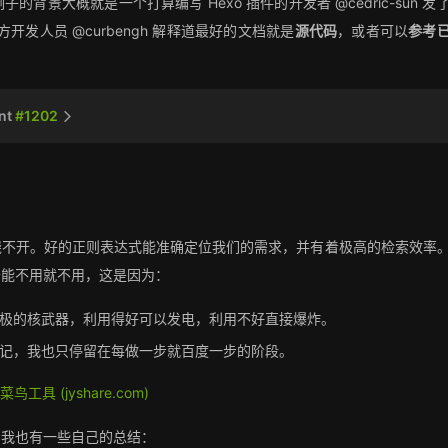
景大概就是一个打算编写 Hexo 插件的开发者 @cedric-sun 发
方开发人员 @curbengh 解释道最好的文档就是
源代码
，或者可以
参考
nt
#1202
绕不开。好的正则表达式能准确定位我们的需求，并有着极高的检索效率
于能不用就不用，这是因为：
极的核武器，利用得好可以发电，利用不好直接爆炸。
记，我也只停留在每做一步就百度一步的阶段。
工具 (jyshare.com)
，我也有一些自己的总结：