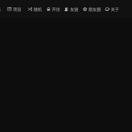
档
项目
随机
开往
友链
朋友圈
关于