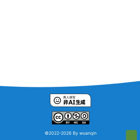
©2022-
2026 By wuanqin