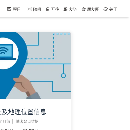
档
项目
随机
开往
友链
朋友圈
关于
地址及地理位置信息
 个月前
|
博客站点维护