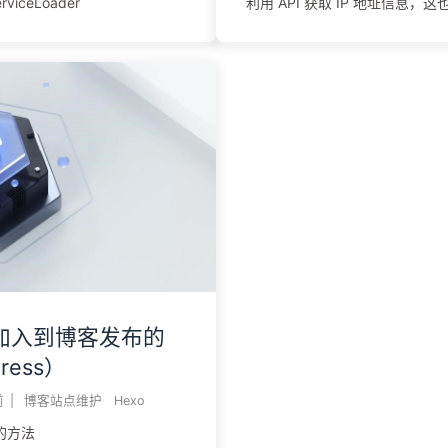
iceLoader
利用 API 获取 IP 地址信息，这
加入到博客发布的
ress）
前
|
博客站点维护
Hexo
的方法