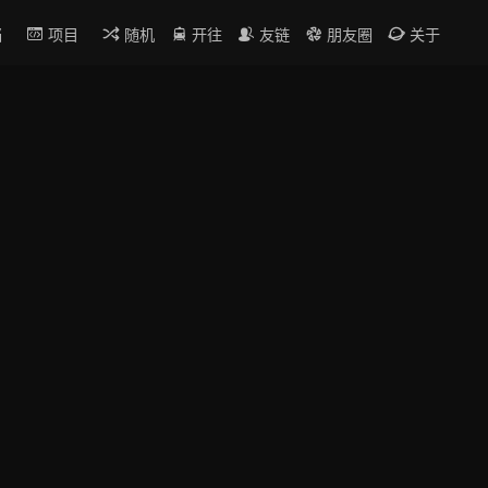
档
项目
随机
开往
友链
朋友圈
关于