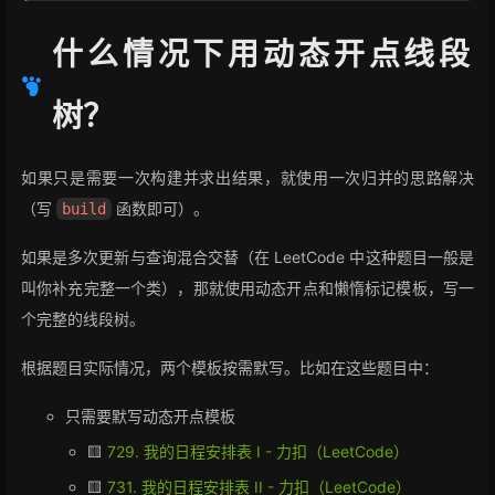
21
int
mid
=
 (start+end)/
2
;
22
什么情况下用动态开点线段
23
	pushDown(nodeId,mid-start+
1
,end-mid);
24
if
(l<=mid)update(nodeId<<
1
,start,mid,l,
树？
25
if
(mid+
1
<=r)update(nodeId<<
1
|
1
,mid+
1
,en
26
	pushUp(nodeId);
27
}
如果只是需要一次构建并求出结果，就使用一次归并的思路解决
28
（写
函数即可）。
build
29
public
void
pushUp
(
int
 nodeId)
{
30
	vals[nodeId] = vals[nodeId<<
1
]+ vals[no
如果是多次更新与查询混合交替（在 LeetCode 中这种题目一般是
31
}
32
叫你补充完整一个类），那就使用动态开点和懒惰标记模板，写一
33
public
void
pushDown
(
int
 nodeId,
int
 leftNum,
int
个完整的线段树。
34
if
(adds[nodeId]==
0
)
return
;
35
	vals[nodeId<<
1
]+=adds[nodeId]*leftNum;
根据题目实际情况，两个模板按需默写。比如在这些题目中：
36
	vals[nodeId<<
1
|
1
]+=adds[nodeId]*rightNu
37
	adds[nodeId<<
1
]+=adds[nodeId];
只需要默写动态开点模板
38
	adds[nodeId<<
1
|
1
]+=adds[nodeId];
🟨
729. 我的日程安排表 I - 力扣（LeetCode）
39
	adds[nodeId]=
0
;
40
}
🟨
731. 我的日程安排表 II - 力扣（LeetCode）