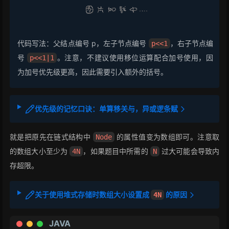
代码写法：父结点编号 p，左子节点编号
，右子节点编
p<<1
号
。注意，不建议使用移位运算配合加号使用，因
p<<1|1
为加号优先级更高，因此需要引入额外的括号。
优先级的记忆口诀：
单算移关与，异或逻条赋
就是把原先在链式结构中
的属性值变为数组即可。注意取
Node
的数组大小至少为
，如果题目中所需的
过大可能会导致内
4N
N
存超限。
关于使用堆式存储时数组大小设置成
的原因
4N
JAVA