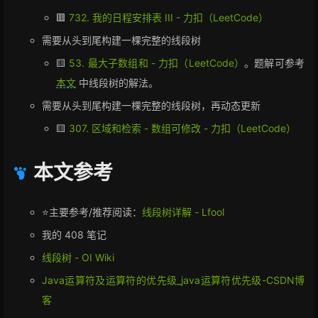
41
🟥
732. 我的日程安排表 III - 力扣（LeetCode）
42
public
int
query
(
int
 nodeId,
int
 start , 
int
 end
43
if
(l<=start&&end<=r){ 
需要从头到尾构建一棵完整的线段树
44
return
 vals[nodeId];
🟨
53. 最大子数组和 - 力扣（LeetCode）
。题解可参考
45
	}
本文
中线段树的解法。
46
int
mid
=
 (start+end)/
2
;
47
int
 ans=
0
;
需要从头到尾构建一棵完整的线段树，再动态更新
48
	pushDown(nodeId,mid-start+
1
,end-mid);
🟨
307. 区域和检索 - 数组可修改 - 力扣（LeetCode）
49
if
(l<=mid)ans+=query(nodeId<<
1
,start,mi
50
if
(mid+
1
<=r)ans+=query(nodeId<<
1
|
1
,mid+
51
return
 ans;
本文参考
52
}
⭐主要参考/推荐阅读：
线段树详解 - Lfool
我的 408 笔记
线段树 - OI Wiki
Java运算符及运算符的优先级_java运算符优先级-CSDN博
客