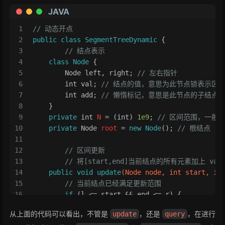
JAVA
1
// 动态开点
2
public
class
SegmentTreeDynamic
 {
3
// 结点表示
4
class
Node
 {
5
        Node left, right; 
// 左右指针
6
int
 val; 
// 结点的值，意思为此节点锁表示区
7
int
 add; 
// 懒惰标记，意思是此节点的子结点的
8
    }
9
private
int
N
=
 (
int
) 
1e9
; 
// 区间范围，一般
10
private
Node
root
=
new
Node
(); 
// 根结点
11
12
// 区间更新
13
// 将[start,end]当前结点的所有元素加上 val
14
public
void
update
(Node node, 
int
 start, 
in
15
// 当前结点已经满足更新范围
16
if
 (l <= start && end <= r) {
17
            node.val += (end - start + 
1
) * val
从上面的代码可以看出，不管是
，还是
，在进行
update
query
18
            node.add += val;