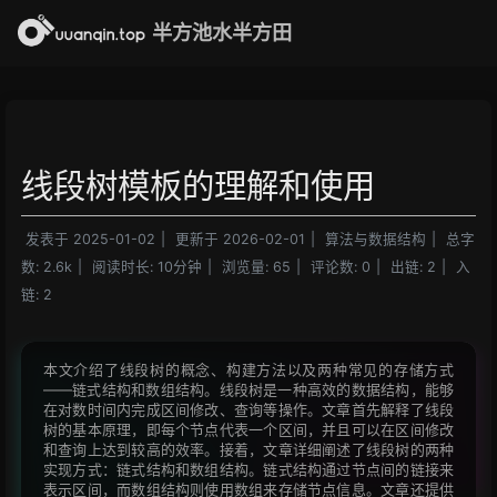
半方池水半方田
线段树模板的理解和使用
发表于
2025-01-02
|
更新于
2026-02-01
|
算法与数据结构
|
总字
数:
2.6k
|
阅读时长:
10分钟
|
浏览量:
65
|
评论数:
0
|
出链:
2
|
入
链:
2
本文介绍了线段树的概念、构建方法以及两种常见的存储方式
——链式结构和数组结构。线段树是一种高效的数据结构，能够
在对数时间内完成区间修改、查询等操作。文章首先解释了线段
树的基本原理，即每个节点代表一个区间，并且可以在区间修改
和查询上达到较高的效率。接着，文章详细阐述了线段树的两种
实现方式：链式结构和数组结构。链式结构通过节点间的链接来
表示区间，而数组结构则使用数组来存储节点信息。文章还提供