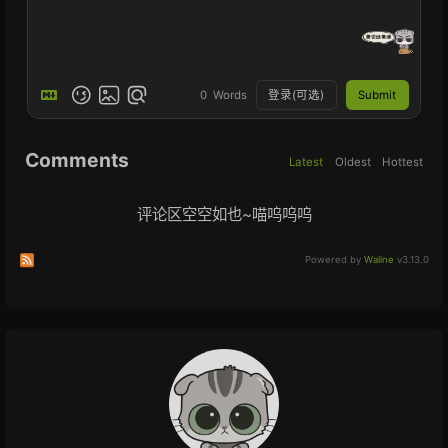
登录(可选)
Submit
0
Words
Comments
Latest
Oldest
Hottest
评论区空空如也~喵呜呜呜
Subscribe to comments of this post
Subscribe to comments of this site
Powered by
Waline
v3.13.0