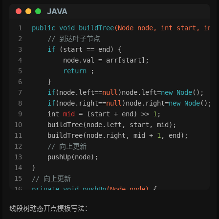
JAVA
1
public
void
buildTree
(Node node, 
int
 start, 
int
2
// 到达叶子节点
3
if
 (start == end) {
4
        node.val = arr[start];
5
return
 ;
6
    }
7
if
(node.left==
null
)node.left=
new
Node
();
8
if
(node.right==
null
)node.right=
new
Node
();
9
int
mid
=
 (start + end) >> 
1
;
10
    buildTree(node.left, start, mid);
11
    buildTree(node.right, mid + 
1
, end);
12
// 向上更新
13
    pushUp(node);
14
}
15
// 向上更新
16
private
void
pushUp
(Node node)
 {
17
    node.val = node.left.val + node.right.val;
线段树动态开点模板写法：
18
}