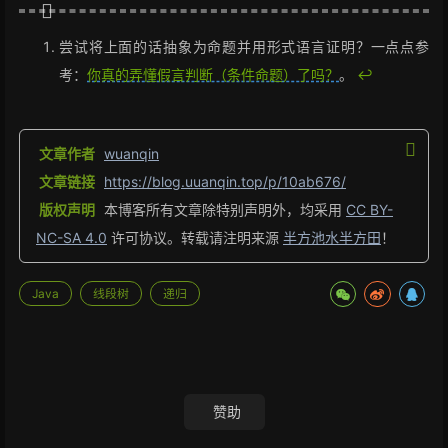
尝试将上面的话抽象为命题并用形式语言证明？一点点参
考：
你真的弄懂假言判断（条件命题）了吗？
。
↩︎
文章作者
wuanqin
文章链接
https://blog.uuanqin.top/p/10ab676/
版权声明
本博客所有文章除特别声明外，均采用
CC BY-
NC-SA 4.0
许可协议。转载请注明来源
半方池水半方田
！
Java
线段树
递归
赞助