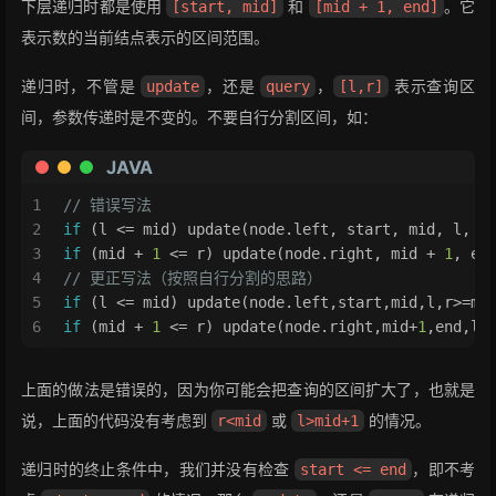
下层递归时都是使用
19
// 子节点就不再递归，实现了「懒惰」
和
。它
[start, mid]
[mid + 1, end]
20
return
 ;
表示数的当前结点表示的区间范围。
21
        }
22
int
mid
=
 (start + end) >> 
1
;
递归时，不管是
，还是
，
表示查询区
update
query
[l,r]
23
        pushDown(node, mid - start + 
1
, end - m
间，参数传递时是不变的。不要自行分割区间，如：
24
// 表明查询区间和左子区间有交集
25
if
 (l <= mid) update(node.left, start, 
JAVA
26
// 表明查询区间和右子区间有交集
27
if
 (mid + 
1
 <= r) update(node.right, mi
1
// 错误写法
28
        pushUp(node); 
// 更新当前结点的区间值
2
if
 (l <= mid) update(node.left, start, mid, l, m
29
    }
3
if
 (mid + 
1
 <= r) update(node.right, mid + 
1
, en
30
public
int
query
(Node node, 
int
 start, 
int
 
4
// 更正写法（按照自行分割的思路）
31
if
 (l <= start && end <= r) 
return
 node
5
if
 (l <= mid) update(node.left,start,mid,l,r>=mi
32
int
mid
=
 (start + end) >> 
1
;
6
if
 (mid + 
1
 <= r) update(node.right,mid+
1
,end,l<
33
int
ans
=
0
;
34
        pushDown(node, mid - start + 
1
, end - m
上面的做法是错误的，因为你可能会把查询的区间扩大了，也就是
35
// 表明查询区间和左子区间有交集
36
if
 (l <= mid) ans += query(node.left, s
说，上面的代码没有考虑到
或
的情况。
r<mid
l>mid+1
37
// 表明查询区间和右子区间有交集
38
if
 (mid + 
1
 <= r) ans += query(node.rig
递归时的终止条件中，我们并没有检查
，即不考
start <= end
39
return
 ans;