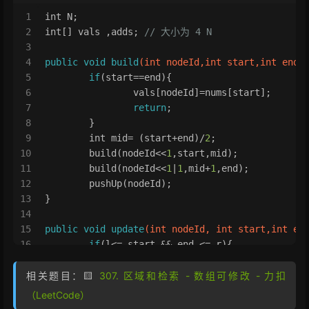
1
int
 N;
2
int
[] vals ,adds; 
// 大小为 4 N
3
4
public
void
build
(
int
 nodeId,
int
 start,
int
 end)
5
if
(start==end){
6
		vals[nodeId]=nums[start];
7
return
;
8
	}
9
int
 mid= (start+end)/
2
;
10
	build(nodeId<<
1
,start,mid);
11
	build(nodeId<<
1
|
1
,mid+
1
,end);
12
	pushUp(nodeId);
13
}
14
15
public
void
update
(
int
 nodeId, 
int
 start,
int
 en
16
if
(l<= start && end <= r){
17
		vals[nodeId] += val * ( end-sta
18
		adds[nodeId] += val;
相关题目：🟨
307. 区域和检索 - 数组可修改 - 力扣
19
return
 ;
（LeetCode）
20
	}