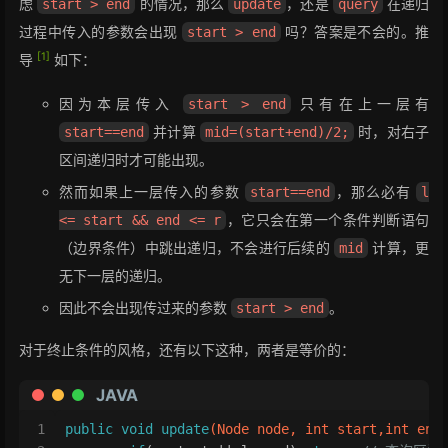
虑
的情况，那么
，还是
在递归
start > end
update
query
40
    }
过程中传入的参数会出现
吗？答案是不会的。推
start > end
41
private
void
pushUp
(Node node)
 {
[1]
导
如下：
42
        node.val = node.left.val + node.right.v
43
    }
因为本层传入
只有在上一层有
start > end
44
45
// 结点下推
并计算
时，对右子
start==end
mid=(start+end)/2;
46
private
void
pushDown
(Node node, 
int
 leftNu
区间递归时才可能出现。
47
// 子节点建立检查
然而如果上一层传入的参数
，那么必有
start==end
l
48
if
 (node.left == 
null
) node.left = 
new
49
if
 (node.right == 
null
) node.right = 
ne
，它只会在第一个条件判断语句
<= start && end <= r
50
if
 (node.add == 
0
) 
return
 ; 
// 没有懒惰
（边界条件）中跳出递归，不会进行后续的
计算，更
mid
51
无下一层的递归。
52
// 处理懒惰标记
53
        node.left.val += node.add * leftNum;
因此不会出现传过来的参数
。
start > end
54
        node.right.val += node.add * rightNum;
55
        node.left.add += node.add;  
// 累积懒惰
对于终止条件的风格，还有以下这种，两者是等价的：
56
        node.right.add += node.add;
JAVA
57
        node.add = 
0
;               
// 清空懒惰
58
    }
1
public
void
update
(Node node, 
int
 start,
int
 end
59
}