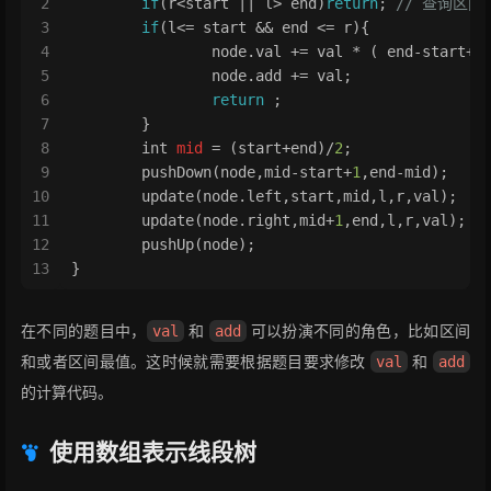
2
if
(r<start || l> end)
return
; 
// 查询区
3
if
(l<= start && end <= r){
4
		node.val += val * ( end-start+
1
5
		node.add += val;
6
return
 ;
7
	}
8
int
mid
=
 (start+end)/
2
;
9
	pushDown(node,mid-start+
1
,end-mid);
10
	update(node.left,start,mid,l,r,val);   
11
	update(node.right,mid+
1
,end,l,r,val);  
12
	pushUp(node);
13
}
在不同的题目中，
和
可以扮演不同的角色，比如区间
val
add
和或者区间最值。这时候就需要根据题目要求修改
和
val
add
的计算代码。
使用数组表示线段树