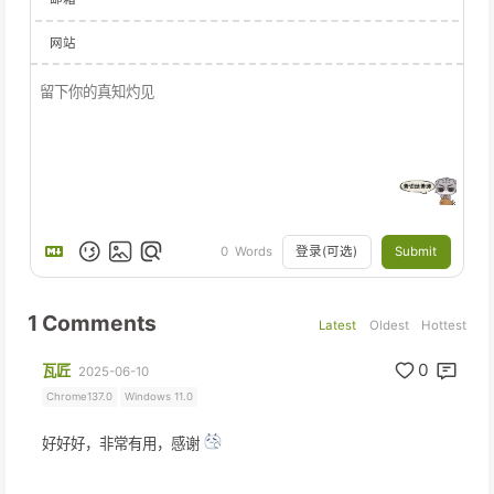
112
    font-family: PingFangSC-Regular, PingFang 
113
    font-weight: 400;
网站
114
    color: #000000;
115
    line-height: 22px;
116
  "
>
{{self.comment|safe}}
</
span
>
117
</
div
>
118
119
<
a
class
=
"text-wrapper_2 flex-col"
sty
120
    min-width: 106px;
121
    height: 38px;
登录(可选)
Submit
0
Words
122
    background: #859cef2e;
123
    border-radius: 32px;
124
    display: flex;
1
Comments
Latest
Oldest
Hottest
125
    align-items: center;
126
    justify-content: center;
0
瓦匠
2025-06-10
127
    text-decoration: none;
Chrome137.0
Windows 11.0
128
    margin: auto;
129
    margin-top: 32px;
好好好，非常有用，感谢
130
  "
href
=
"https://{{site.postUrl}}"
>
131
<
span
class
=
"text_5"
style
=
"