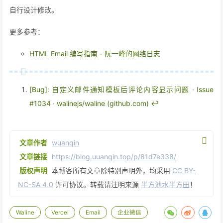
自行设计修改。
31
  "
>
32
<
span
class
=
"text_1"
style
=
"
更多参考：
33
    font-size: 26px;
34
    font-family: PingFang-SC-Bold, PingFang-SC
HTML Email 编写指南 - 阮一峰的网络日志
35
    font-weight: bold;
36
    color: #000000;
37
    line-height: 37px;
38
    text-align: center;
[Bug]: 自定义邮件通知模板后评论内容显示问题 · Issue
39
  "
>
嘿！你有一条新的回复
</
span
>
#1034 · walinejs/waline (github.com)
↩︎
40
<
span
class
=
"text_2"
style
=
"
41
    font-size: 16px;
42
    font-family: PingFang-SC-Bold, PingFang-SC
43
    font-weight: bold;
文章作者
wuanqin
44
    color: #00000050;
文章链接
https://blog.uuanqin.top/p/81d7e338/
45
    line-height: 22px;
版权声明
本博客所有文章除特别声明外，均采用
CC BY-
46
    margin-top: 21px;
NC-SA 4.0
许可协议。转载请注明来源
半方池水半方田
！
47
    text-align: center;
48
  "
>
你在
&nbsp;
{{site.name|safe}} 博客中留下的
49
</
div
>
Waline
Vercel
Email
企业微信
50
<
div
class
=
"box_2 flex-row"
style
=
"