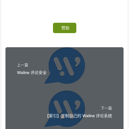
51
    margin: 0 20px;
52
    min-height: 128px;
53
    background: #F7F7F7;
54
    border-radius: 12px;
赞助
55
    margin-top: 34px;
56
    display: flex;
57
    flex-direction: column;
58
    align-items: flex-start;
59
    padding: 32px 16px;
60
    width: 95%;
上一篇
61
  "
>
Waline 评论安全
62
63
<
div
class
=
"text-wrapper_4 flex-col ju
64
    display: flex;
65
    flex-direction: column;
66
    margin-left: 30px;
67
    margin-bottom: 16px;
下一篇
68
  "
>
【索引】定制自己的 Waline 评论系统
69
<
span
class
=
"text_3"
style
=
"
70
    height: 22px;