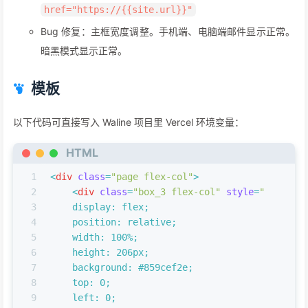
href="https://{{site.url}}"
Bug 修复：主框宽度调整。手机端、电脑端邮件显示正常。
暗黑模式显示正常。
模板
以下代码可直接写入 Waline 项目里 Vercel 环境变量：
HTML
1
<
div
class
=
"page flex-col"
>
2
<
div
class
=
"box_3 flex-col"
style
=
"
3
    display: flex;
4
    position: relative;
5
    width: 100%;
6
    height: 206px;
7
    background: #859cef2e;
8
    top: 0;
9
    left: 0;