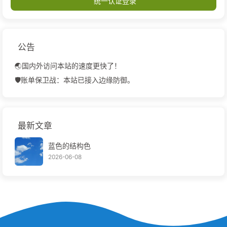
统一认证登录
153
    font-family: PingFangSC-Regular, PingFang 
154
    font-weight: 400;
155
    color: #218adb;
156
    line-height: 17px;
公告
157
    margin-top: 6px;
158
    text-decoration: none;
🌏国内外访问本站的速度更快了！
159
  "
href
=
"https://{{site.url}}"
>
前往博客
</
a
>
🛡️账单保卫战：本站已接入边缘防御。
160
</
div
>
161
</
div
>
162
</
div
>
最新文章
蓝色的结构色
2026-06-08