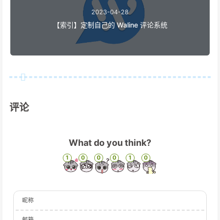
92
      overflow: visible;
2023-04-28
93
      width: 100%;
【索引】定制自己的 Waline 评论系统
94
  "
>
<
div
class
=
"text-wrapper_4 flex-col justif
95
    display: flex;
96
    flex-direction: column;
97
    margin-left: 30px;
98
  "
>
99
<
hr
>
100
<
span
class
=
"text_3"
style
=
"
评论
101
    height: 22px;
102
    font-size: 16px;
103
    font-family: PingFang-SC-Bold, PingFang-SC
104
    font-weight: bold;
What do you think?
105
    color: #2a67ce;
1
0
0
0
1
0
106
    line-height: 22px;
107
  "
>
{{self.nick|safe}}
</
span
>
108
<
span
class
=
"text_4"
style
=
"
109
    margin-top: 6px;
昵称
110
    margin-right: 22px;
111
    font-size: 16px;
邮箱