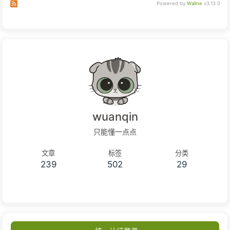
132
    color: #218adb;
Subscribe to comments of this post
Subscribe to comments of this site
Powered by
Waline
v3.13.0
133
  "
>
查看详情
</
span
>
134
</
a
>
135
</
div
>
136
<
div
class
=
"text-group_6 flex-col justif
137
    display: flex;
138
    flex-direction: column;
139
    align-items: center;
140
    margin-top: 34px;
141
  "
>
wuanqin
142
<
span
class
=
"text_6"
style
=
"
143
    height: 17px;
只能懂一点点
144
    font-size: 12px;
145
    font-family: PingFangSC-Regular, PingFang 
文章
标签
分类
146
    font-weight: 400;
239
502
29
147
    color: #00000045;
148
    line-height: 17px;
149
  "
>
此邮件由评论服务自动发出，直接回复无效。
</
span
>
150
<
a
class
=
"text_7"
style
=
"
151
    height: 17px;
152
    font-size: 12px;