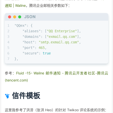
通知 | Waline
，腾讯企业邮相关参数如下：
JSON
1
"QQex"
:
{
2
"aliases"
:
[
"QQ Enterprise"
]
,
3
"domains"
:
[
"exmail.qq.com"
]
,
4
"host"
:
"smtp.exmail.qq.com"
,
5
"port"
:
465
,
6
"secure"
:
true
7
}
,
参考：
Fluid -15- Waline 邮件通知 - 腾讯云开发者社区-腾讯云
(tencent.com)
信件模板
这里我参考了洪涝（张洪 Heo）的针对 Twikoo 评论系统的示例：