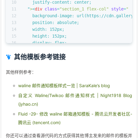
10
    justify-content: center;
11
  "
>
<
div
class
=
"section_1 flex-col"
style
=
"
12
    background-image: url(https://cdn.gallery.
13
    position: absolute;
14
    width: 152px;
15
    height: 152px;
16
    display: flex;
17
    top: 130px;
其他模板参考链接
18
    background-size: cover;
19
  "
>
</
div
>
</
div
>
20
<
div
class
=
"box_4 flex-col"
style
=
"
其他样例参考：
21
    margin-top: 92px;
22
    display: flex;
waline 邮件通知模板样式一览 | SaraKale’s blog
23
    flex-direction: column;
自定义 Waline/Twikoo 邮件通知样式 | Night1918 Blog
24
    align-items: center;
25
(jyhao.cn)
  "
>
26
<
div
class
=
"text-group_5 flex-col justif
Fluid -29- 修改 waline 邮箱通知模板 - 腾讯云开发者社区-
27
    display: flex;
腾讯云 (tencent.com)
28
    flex-direction: column;
29
    align-items: center;
你还可以通过查看源代码的方式获得其他博主发来的邮件的模板并
30
    margin: 0 20px;