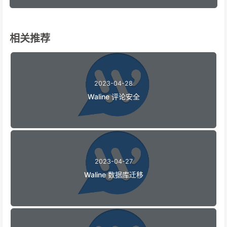
71
    font-size: 13px;
72
    font-family: PingFang-SC-Bold, PingFang-SC
73
    font-weight: bold;
74
    color: #2a67ce;
相关推荐
75
    line-height: 22px;
76
  "
>
{{parent.nick|safe}}
</
span
>
77
<
span
class
=
"text_4"
style
=
"
78
    margin-top: 6px;
2023-04-28
79
    margin-right: 22px;
Waline 评论安全
80
    font-size: 13px;
81
    font-family: PingFangSC-Regular, PingFang 
82
    font-weight: 400;
83
    color: #000000;
84
    line-height: 22px;
85
  "
>
{{parent.comment|safe}}
</
span
>
2023-04-27
86
</
div
>
<
hr
style
=
"
Waline 数据库迁移
87
      display: flex;
88
      position: relative;
89
      border: 1px dashed #859cef2e;
90
      box-sizing: content-box;
91
      height: 0px;