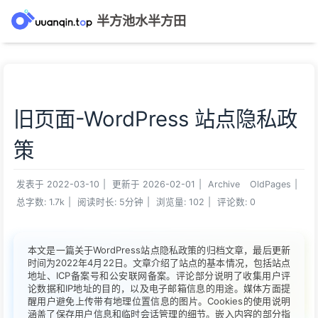
半方池水半方田
旧页面-WordPress 站点隐私政
策
发表于
2022-03-10
|
更新于
2026-02-01
|
Archive
OldPages
|
总字数:
1.7k
|
阅读时长:
5分钟
|
浏览量:
102
|
评论数:
0
本文是一篇关于WordPress站点隐私政策的归档文章，最后更新
时间为2022年4月22日。文章介绍了站点的基本情况，包括站点
地址、ICP备案号和公安联网备案。评论部分说明了收集用户评
论数据和IP地址的目的，以及电子邮箱信息的用途。媒体方面提
醒用户避免上传带有地理位置信息的图片。Cookies的使用说明
涵盖了保存用户信息和临时会话管理的细节。嵌入内容的部分指