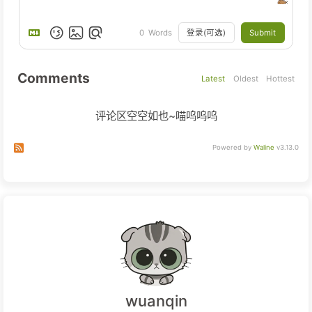
登录(可选)
Submit
0
Words
Comments
Latest
Oldest
Hottest
评论区空空如也~喵呜呜呜
Subscribe to comments of this post
Subscribe to comments of this site
Powered by
Waline
v3.13.0
wuanqin