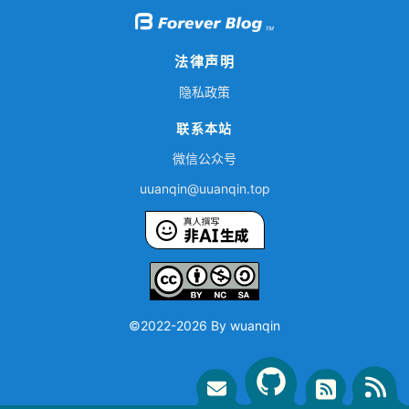
法律声明
隐私政策
联系本站
微信公众号
uuan
qi
n@
uu
an
qin.top
©2022-
2026 By wuanqin
G
R
F
E