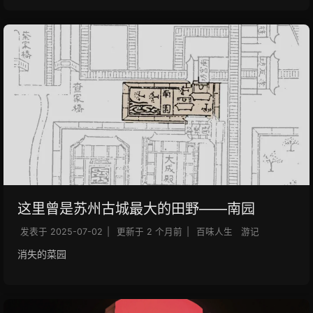
这里曾是苏州古城最大的田野——南园
发表于
2025-07-02
|
更新于
2 个月前
|
百味人生
游记
消失的菜园