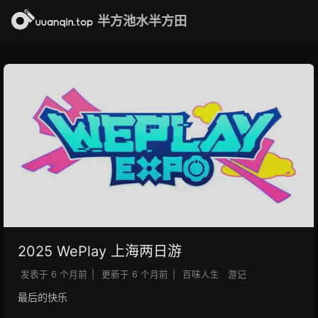
半方池水半方田
2025 WePlay 上海两日游
发表于
6 个月前
|
更新于
6 个月前
|
百味人生
游记
最后的快乐