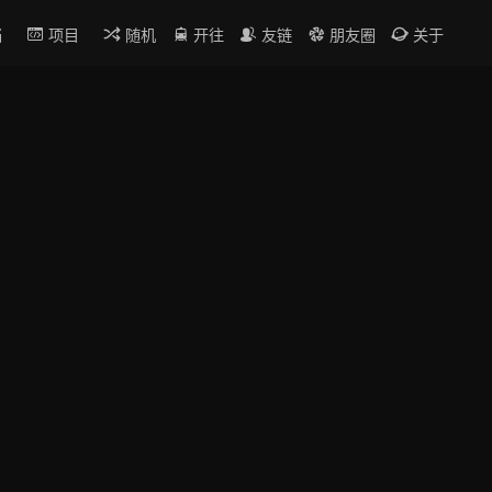
档
项目
随机
开往
友链
朋友圈
关于