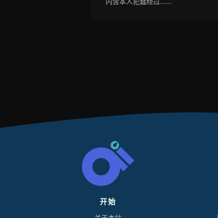
内含本人犯蠢经过......
开始
L
O
关于本站