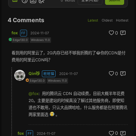
登录(可选)
Submit
0
Words
4
Comments
Latest
Oldest
Hottest
0
fox
FF
2024-11-07
Edge130.0
Windows 11.0
看到用的阿里云了，2G内存已经不够我折腾的了😂你的CDN是付
费用的阿里云CDN吗？
0
Qin😼
桩桩猫
2024-11-07
Edge130.0
Windows 11.0
@fox
:
用的腾讯云 CDN 自动续费，目前大概半年花费
20。主要是建站的时候真没了解过其他服务商，即使知
道也不敢用，只认大品牌哈哈，什么服务都是在阿里腾讯
两家里面选
。
0
fox
FF
2024-11-07