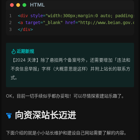
HTML
1
<
div
style
=
"width:300px;margin:0 auto; padding:2
2
<
a
target
=
"_blank"
href
=
"http://www.beian.gov.cn
3
</
div
>
近期新规
【2024 天津】除了悬挂两个备案号外，还需要增加「违法和
不良信息举报」字样（大概意思是这样）并附上站长的联系方
式。
OK，目前一切手续似乎都办妥啦！可以尽情探索建站乐趣了。
向资深站长迈进
下面介绍的就是小小站长维护和建设自己网站需要了解的内容。