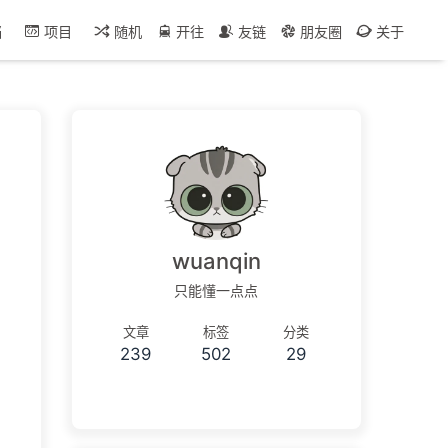
档
项目
随机
开往
友链
朋友圈
关于
wuanqin
只能懂一点点
文章
标签
分类
239
502
29