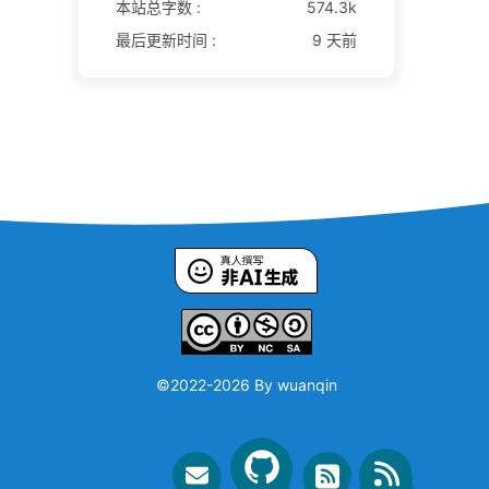
本站总字数 :
574.3k
最后更新时间 :
9 天前
©2022-
2026 By wuanqin
G
R