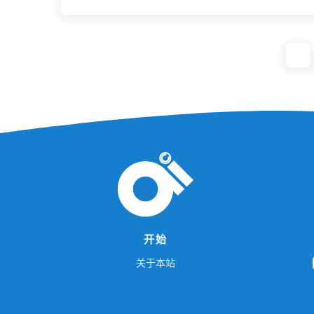
开始
L
O
关于本站
G
O