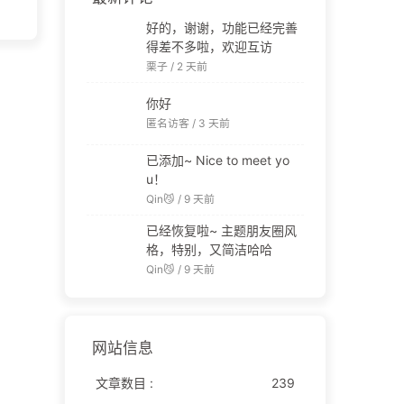
好的，谢谢，功能已经完善
得差不多啦，欢迎互访
栗子 /
2 天前
你好
匿名访客 /
3 天前
已添加~ Nice to meet yo
u！
Qin😼 /
9 天前
已经恢复啦~ 主题朋友圈风
格，特别，又简洁哈哈
Qin😼 /
9 天前
网站信息
文章数目 :
239