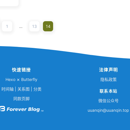
1
…
13
14
快速链接
法律声明
Hexo
⨯
Butterfly
隐私政策
时间轴
|
关系图
|
分类
联系本站
同款页脚
微信公众号
uuan
qi
n@
uu
an
qin.top