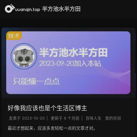
半方池水半方田
好像我应该也是个生活区博主
发表于
2023-10-20
|
更新于
6 个月前
|
百味人生
我的空间
最近才想起来，应该多发轻松一点的文章才对。